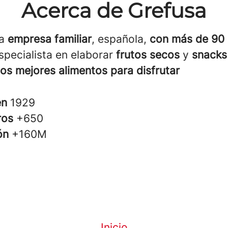
Acerca de Grefusa
na
empresa familiar
, española,
con más de 90
especialista en elaborar
frutos secos
y
snacks
los
mejores alimentos para disfrutar
en
1929
ros
+650
ión
+160M
Inicio