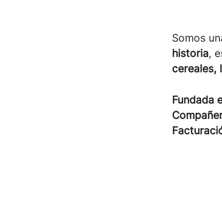
Somos u
historia
, 
cereales, 
Fundada 
Compañe
Facturac